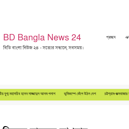
BD Bangla News 24
প্রচ্ছদ
এক
বিডি বাংলা নিউজ ২৪ - সত্যের সন্ধানে, সবসময়।
গ্ম মহাসচিব হলেন সাজ্জাদুল আলম পলাশ
ভূমিকম্পে কেঁপে উঠল দেশ
চট্টগ্রাম-কক্সবাজার সড়ক ৬