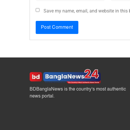
Save my name, email, and website in this 
BDBanglaNews is the country’s most authentic
news portal.