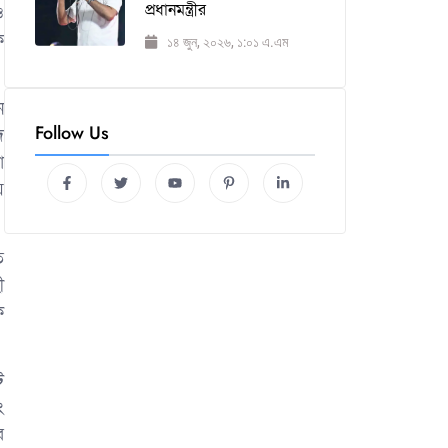
প্রধানমন্ত্রীর
ও
ক
১৪ জুন, ২০২৬, ১:০১ এ.এম
ন
Follow Us
দ
া
য়
ি
ী
ক
ট
ং
র