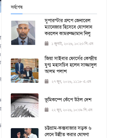
সর্বশেষ
সুপারস্টার গ্রুপে জেনারেল
ম্যানেজার হিসেবে যোগদান
করলেন কামরুজ্জামান নিলু
ল
১ জুলাই, ২০২৬, ১০:২৩ পি.এম
ে
।
জিয়া সাইবার ফোর্সের কেন্দ্রীয়
ে
যুগ্ম মহাসচিব হলেন সাজ্জাদুল
আলম পলাশ
ন
২৭ জুন, ২০২৬, ১১:১৮ এ.এম
ভূমিকম্পে কেঁপে উঠল দেশ
ক
ন
২২ জুন, ২০২৬, ১০:৩৯ পি.এম
ে
চট্টগ্রাম-কক্সবাজার সড়ক ৬
লেনে উন্নীত করার ঘোষণা