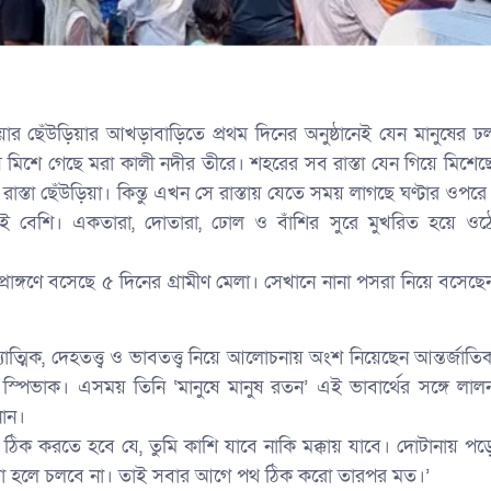
ার ছেঁউড়িয়ার আখড়াবাড়িতে প্রথম দিনের অনুষ্ঠানেই যেন মানুষের ঢ
 মিশে গেছে মরা কালী নদীর তীরে। শহরের সব রাস্তা যেন গিয়ে মিশেছ
রাস্তা ছেঁউড়িয়া। কিন্তু এখন সে রাস্তায় যেতে সময় লাগছে ঘণ্টার ওপরে
ভিড়ই বেশি। একতারা, দোতারা, ঢোল ও বাঁশির সুরে মুখরিত হয়ে ওঠ
প্রাঙ্গণে বসেছে ৫ দিনের গ্রামীণ মেলা। সেখানে নানা পসরা নিয়ে বসেছে
ত্মিক, দেহতত্ত্ব ও ভাবতত্ত্ব নিয়ে আলোচনায় অংশ নিয়েছেন আন্তর্জাতি
ী স্পিভাক। এসময় তিনি ‘মানুষে মানুষ রতন’ এই ভাবার্থের সঙ্গে লাল
নান।
গে ঠিক করতে হবে যে, তুমি কাশি যাবে নাকি মক্কায় যাবে। দোটানায় পড়
শেহারা হলে চলবে না। তাই সবার আগে পথ ঠিক করো তারপর মত।’