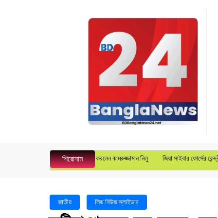
ুপে জেনারেল ম্যানেজার হিসেবে যোগদান করলেন কামরুজ্জামান নিলু
জিয়া সাইবার ফোর্সের কেন্দ্রীয় যু
শিরোনাম
জাতীয়
লিড নিউজ স্লাইডার