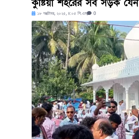
কুষ্টিয়া শহরের সব সড়ক যে
১৮ অক্টোবর, ২০২৫, ৪:০৫ পি.এম
0