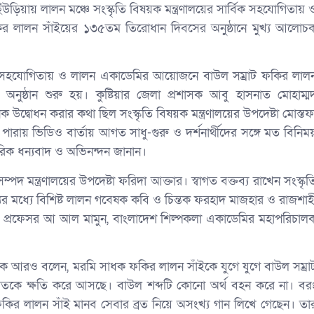
েঁউড়িয়ায় লালন মঞ্চে সংস্কৃতি বিষয়ক মন্ত্রণালয়ের সার্বিক সহযোগিতায় 
 লালন সাঁইয়ের ১৩৫তম তিরোধান দিবসের অনুষ্ঠানে মুখ্য আলোচ
র্বিক সহযোগিতায় ও লালন একাডেমির আয়োজনে বাউল সম্রাট ফকির লাল
নুষ্ঠান শুরু হয়। কুষ্টিয়ার জেলা প্রশাসক আবু হাসনাত মোহাম্ম
 উদ্বোধন করার কথা ছিল সংস্কৃতি বিষয়ক মন্ত্রণালয়ের উপদেষ্টা মোস্তফ
ারায় ভিডিও বার্তায় আগত সাধু-গুরু ও দর্শনার্থীদের সঙ্গে মত বিনিম
তরিক ধন্যবাদ ও অভিনন্দন জানান।
ম্পদ মন্ত্রণালয়ের উপদেষ্টা ফরিদা আক্তার। স্বাগত বক্তব্য রাখেন সংস্কৃত
্যের মধ্যে বিশিষ্ট লালন গবেষক কবি ও চিন্তক ফরহাদ মাজহার ও রাজশাহ
র প্রফেসর আ আল মামুন, বাংলাদেশ শিল্পকলা একাডেমির মহাপরিচাল
্পিভাক আরও বলেন, মরমি সাধক ফকির লালন সাঁইকে যুগে যুগে বাউল সম্রা
মতকে ক্ষতি করে আসছে। বাউল শব্দটি কোনো অর্থ বহন করে না। বর
কির লালন সাঁই মানব সেবার ব্রত নিয়ে অসংখ্য গান লিখে গেছেন। তা