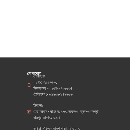
যোগাযোগ
মোবাইলঃ
০১৭১১-২৮৮৯৮০,
নিউজ রুম :- ০১৫৪০-৭২৬৬৩৪.
টেলিফোন :- ০৯৬০৬-৯৪৮৮৬৮.
ঠিকানাঃ
হেড অফিস:- বাড়ি নং ৭-৮,লেভেল-৯, ব্লক-এ,বনশ্রী
রামপুরা ঢাকা-১২১৯।
কুষ্টিয়া অফিস:- আদর্শ পাড়া, চৌড়হাস,