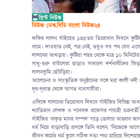
‎নিউজ ডেস্ক,বিডি বাংলা নিউজ২৪
ফকির লালন সাঁইয়ের ১৩৫তম তিরোধান দিবসে কুষ্টিয়
নামে। দাওয়াত নেই, পত্র নেই, তবুও সব পথ যেন এসে
লালনের আখড়ায়। কুষ্টিয়া শহর থেকে মাত্র ১০ মিনিটের 
সাধু-গুরু বাউলেরা ছাড়াও সাধারণ দর্শনার্থীদের 
লালনভূমি ছেঁউড়িয়া।
আলোচনা ও সাংস্কৃতিক অনুষ্ঠানের সঙ্গে মরা কালী নদী 
দূর-দূরান্ত থেকে আগত ব্যবসায়ীরা।
এদিকে লালনের তিরোধান দিবসে সাঁইজির বিভিন্ন আধ্যা
খ্যাতিমান লেখক ও গবেষক প্রফেসর গায়ত্রী চক্রবর্ত
সাঁইজির ‘প্রকৃত মানব সম্পদ’ গড়ে তোলার আহ্বান জা
ধর্ম নিয়ে বাড়াবাড়ি প্রসঙ্গে তিনি বলেন, ‘নিজেকে আ
জীবন কর্মের ধর্ম ভুলে সঠিক সত্য পথ্য হারিয়ে দি