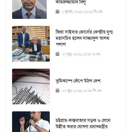
কামরুজ্জামান নিলু
১ জুলাই, ২০২৬, ১০:২৩ পি.এম
জিয়া সাইবার ফোর্সের কেন্দ্রীয় যুগ্ম
মহাসচিব হলেন সাজ্জাদুল আলম
পলাশ
২৭ জুন, ২০২৬, ১১:১৮ এ.এম
ভূমিকম্পে কেঁপে উঠল দেশ
২২ জুন, ২০২৬, ১০:৩৯ পি.এম
চট্টগ্রাম-কক্সবাজার সড়ক ৬ লেনে
উন্নীত করার ঘোষণা প্রধানমন্ত্রীর