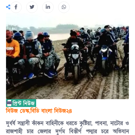
‎নিউজ ডেস্ক,বিডি বাংলা নিউজ২৪
দুর্ধর্ষ সন্ত্রাসী কাঁকন বাহিনীকে ধরতে কুষ্টিয়া, পাবনা, নাটোর ও
রাজশাহী চার জেলার দুর্গম বিস্তীর্ণ পদ্মার চরে অভিযান