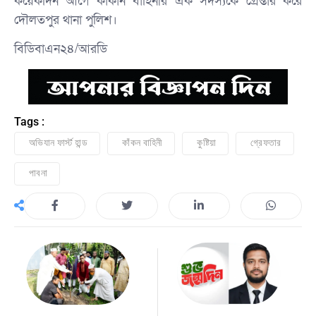
কয়েকদিন আগে কাঁকান বাহিনীর এক সদস্যকে গ্রেপ্তার করে
দৌলতপুর থানা পুলিশ।
বিডিবাএন২৪/আরডি
Tags :
অভিযান ফার্স্ট হান্ড
কাঁকন বাহিনী
কুষ্টিয়া
গ্রেফতার
পাবনা