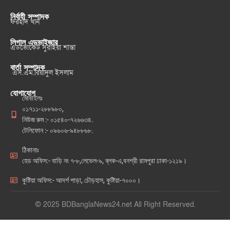
নির্বাহী সম্পাদক
ফরহাদ খান
লিগাল এডভাইজার
এডভোকেট সুরাইয়া শান্তা
বার্তা সম্পাদক
এস.এম.রিয়াদুল ইসলাম
যোগাযোগ
মোবাইলঃ
০১৭১১-২৮৮৯৮০,
নিউজ রুম :- ০১৫৪০-৭২৬৬৩৪.
টেলিফোন :- ০৯৬০৬-৯৪৮৮৬৮.
ঠিকানাঃ
হেড অফিস:- বাড়ি নং ৭-৮,লেভেল-৯, ব্লক-এ,বনশ্রী রামপুরা ঢাকা-১২১৯।
কুষ্টিয়া অফিস:- আদর্শ পাড়া, চৌড়হাস, কুষ্টিয়া-৭০০০।
© 2025 BDBanglaNews24.net All Right Reserved.