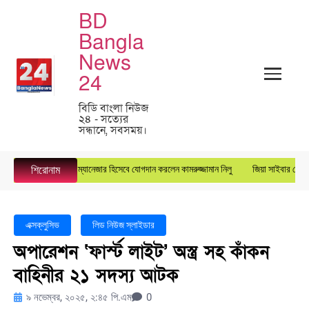
BD
Bangla
News
24
বিডি বাংলা নিউজ
২৪ - সত্যের
সন্ধানে, সবসময়।
ারস্টার গ্রুপে জেনারেল ম্যানেজার হিসেবে যোগদান করলেন কামরুজ্জামান নিলু
জিয়া সাইবার ফোর্সের 
শিরোনাম
এক্সক্লুসিভ
লিড নিউজ স্লাইডার
অপারেশন ‘ফার্স্ট লাইট’ অস্ত্র সহ কাঁকন
বাহিনীর ২১ সদস্য আটক
৯ নভেম্বর, ২০২৫, ২:৪৫ পি.এম
0