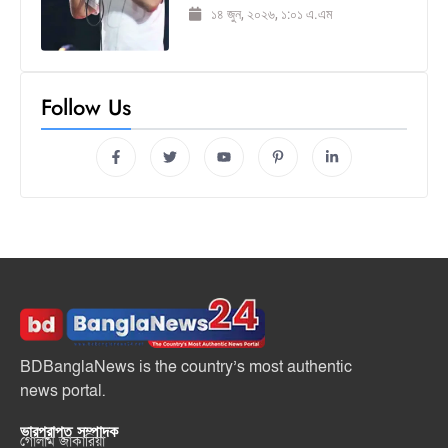
১৪ জুন, ২০২৬, ১:০১ এ.এম
Follow Us
BDBanglaNews is the country’s most authentic
news portal.
ভারপ্রাপ্ত সম্পাদক
গোলাম জাকারিয়া